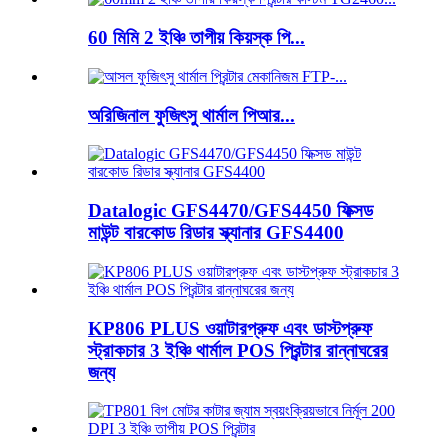
60 মিমি 2 ইঞ্চি তাপীয় কিয়স্ক পি...
অরিজিনাল ফুজিৎসু থার্মাল পিআর...
Datalogic GFS4470/GFS4450 ফিক্সড
মাউন্ট বারকোড রিডার স্ক্যানার GFS4400
KP806 PLUS ওয়াটারপ্রুফ এবং ডাস্টপ্রুফ
স্ট্রাকচার 3 ইঞ্চি থার্মাল POS প্রিন্টার রান্নাঘরের
জন্য