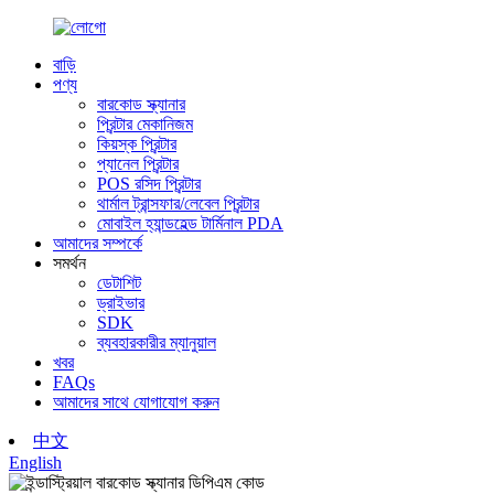
বাড়ি
পণ্য
বারকোড স্ক্যানার
প্রিন্টার মেকানিজম
কিয়স্ক প্রিন্টার
প্যানেল প্রিন্টার
POS রসিদ প্রিন্টার
থার্মাল ট্রান্সফার/লেবেল প্রিন্টার
মোবাইল হ্যান্ডহেল্ড টার্মিনাল PDA
আমাদের সম্পর্কে
সমর্থন
ডেটাশিট
ড্রাইভার
SDK
ব্যবহারকারীর ম্যানুয়াল
খবর
FAQs
আমাদের সাথে যোগাযোগ করুন
中文
English