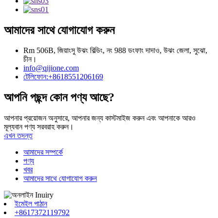
আমাদের সাথে যোগাযোগ করুন
Rm 506B, জিয়াংসু উঝং বিল্ডিং, নং 988 ডংফাং দাদাও, উঝং জেলা, সুঝো,
চীন।
info@qijione.com
টেলিফোন:+8618551206169
আপনি পছন্দ কোন পণ্য আছে?
আপনার প্রয়োজন অনুসারে, আপনার জন্য কাস্টমাইজ করুন এবং আপনাকে আরও
মূল্যবান পণ্য সরবরাহ করুন।
এখন তদন্ত
আমাদের সম্পর্কে
পণ্য
খবর
আমাদের সাথে যোগাযোগ করুন
ইমেইল পাঠান
+8617372119792