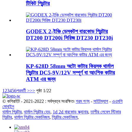
টিকিট প্রিন্টার
GODEX 2-ইঞ্চি ডেস্কটপ বারকোড প্রিন্টার
DT200 DT200i সিরিজ DT230 DT230i
KP-628D 58mm অটো কাটার কিয়স্ক থার্মাল
প্রিন্টার DC5-9V/12V সম্পূর্ণ বা আংশিক কাটার
ATM এর জন্য
1
2
3
4
5
6
পরবর্তী >
>>
পৃষ্ঠা 1/22
© কপিরাইট - 2021-2022 : সর্বস্বত্ব সংরক্ষিত৷
গরম পণ্য
-
সাইটম্যাপ
-
এএমপি
মোবাইল
থার্মাল প্রিন্টার
,
থার্মাল প্রিন্টার হেড
,
1d 2d বারকোড স্ক্যানার
,
তাপীয় লেবেল স্টিকার
প্রিন্টার
,
থার্মাল প্রিন্টার মেকানিজম
,
প্রিন্টার মেকানিজম
,